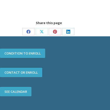
Share this page
Share
Share
Share
Share
on
on
on
on
Facebook
X
Pinterest
LinkedIn
CONDITION TO ENROLL
CONTACT OR ENROLL
SEE CALENDAR