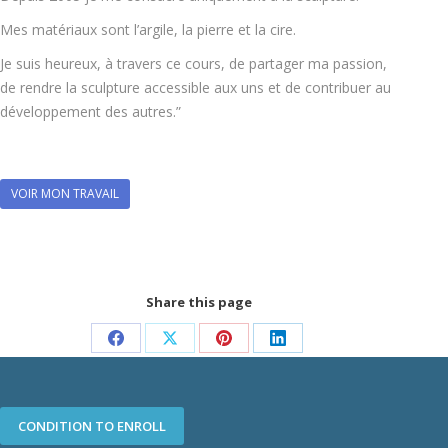
Mes matériaux sont l’argile, la pierre et la cire.
Je suis heureux, à travers ce cours, de partager ma passion,
de rendre la sculpture accessible aux uns et de contribuer au
développement des autres.”
VOIR MON TRAVAIL
Share this page
Share
Share
Share
Share
on
on
on
on
Facebook
X
Pinterest
LinkedIn
CONDITION TO ENROLL